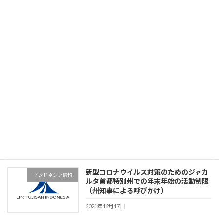
2023年2月21日
大学との提携
学校
2023年2月2日
求人（食品製造・とび）
学校
2022年10月26日
新型コロナウイルス対策のためのジャカ
インドネシア情報
ルタ首都特別州での年末年始の活動制限
（州知事による呼びかけ）
2021年12月17日