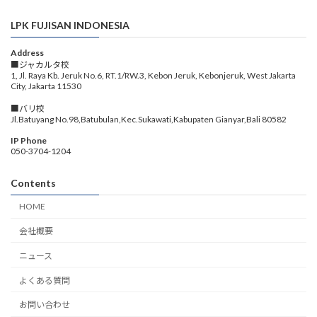
LPK FUJISAN INDONESIA
Address
■ジャカルタ校
1, Jl. Raya Kb. Jeruk No.6, RT.1/RW.3, Kebon Jeruk, Kebonjeruk, West Jakarta
City, Jakarta 11530
■バリ校
Jl.Batuyang No.98,Batubulan,Kec.Sukawati,Kabupaten Gianyar,Bali 80582
IP Phone
050-3704-1204
Contents
HOME
会社概要
ニュース
よくある質問
お問い合わせ