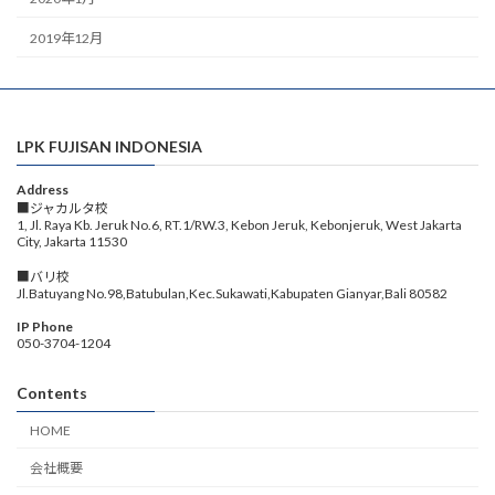
2019年12月
LPK FUJISAN INDONESIA
Address
■ジャカルタ校
1, Jl. Raya Kb. Jeruk No.6, RT.1/RW.3, Kebon Jeruk, Kebonjeruk, West Jakarta
City, Jakarta 11530
■バリ校
Jl.Batuyang No.98,Batubulan,Kec.Sukawati,Kabupaten Gianyar,Bali 80582
IP Phone
050-3704-1204
Contents
HOME
会社概要