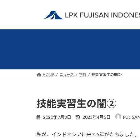
コ
ナ
ン
ビ
テ
ゲ
ン
ー
ツ
シ
へ
ョ
ス
ン
キ
に
ッ
移
プ
動
HOME
ニュース
学校
技能実習生の闇②
技能実習生の闇②
最
2020年7月3日
2023年4月5日
FUJISA
終
更
私が、インドネシアに来て5年がたちました。
新