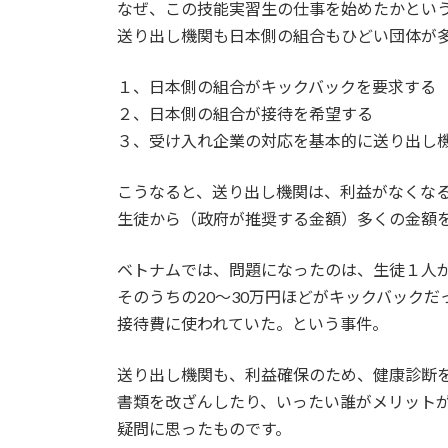
日
なぜ、この技能実習生の仕事を始めたかとい
時
送り出し機関も日本側の組合もひどい団体が
:
１、日本側の組合がキックバックを要求する
２、日本側の組合が接待を希望する
３、受け入れ企業の対応を基本的に送り出し
こうなると、送り出し機関は、利益がなくな
生徒から（政府が推奨する金額）多くの金額
ベトナムでは、問題になったのは、生徒１人が
そのうちの20～30万円ほどがキックバックだ
接待費に使われていた。という事件。
送り出し機関も、利益確保のため、健康診断
書類を改ざんしたり、いったい誰がメリット
疑問に思ったものです。