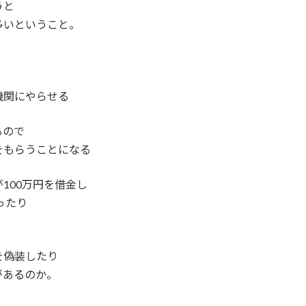
うと
多いということ。
機関にやらせる
るので
をもらうことになる
100万円を借金し
ったり
を偽装したり
があるのか。