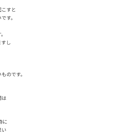
起こすと
いです。
す。
ますし
いものです。
関は
時に
思い