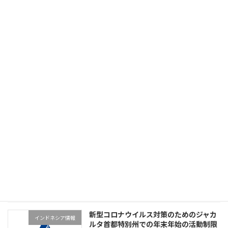
2023年2月引越しました
学校
2023年2月21日
大学との提携
学校
2023年2月2日
求人（食品製造・とび）
学校
2022年10月26日
新型コロナウイルス対策のためのジャカ
インドネシア情報
ルタ首都特別州での年末年始の活動制限