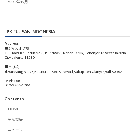
2019年12月
LPK FUJISAN INDONESIA
Address
■ジャカルタ校
1, Jl. Raya Kb. Jeruk No.6, RT.1/RW.3, Kebon Jeruk, Kebonjeruk, West Jakarta
City, Jakarta 11530
■バリ校
Jl.Batuyang No.98,Batubulan,Kec.Sukawati,Kabupaten Gianyar,Bali 80582
IP Phone
050-3704-1204
Contents
HOME
会社概要
ニュース